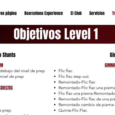
va página
Bearcelona Experience
El Club
Servicios
T
Objetivos Level 1
o Stunts
Gi
ON
GIMNA
 debajo del nivel de prep
Flic flac
 nivel de prep
Flic flac step out
Remontado-Flic flac
SUELTOS
Remontado-Flic flac una piern
Flic flac una pierna-Remontad
Remontado-Flic flac de una p
Remontado cambio de pierna-Fl
de prep
Quinta-Flic Flac