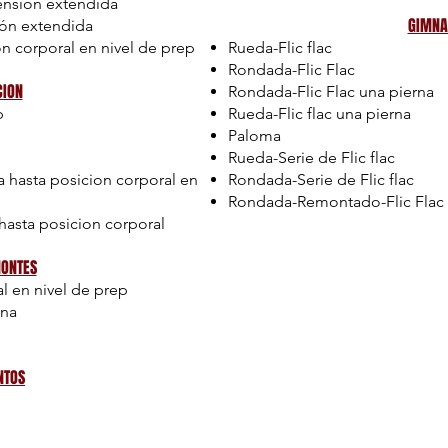
tensión extendida
GIMNA
ión extendida
on corporal en nivel de prep
Rueda-Flic flac
Rondada-Flic Flac
ION
Rondada-Flic Flac una pierna
p
Rueda-Flic flac una pierna
Paloma
Rueda-Serie de Flic flac
a hasta posicion corporal en
Rondada-Serie de Flic flac
Rondada-Remontado-Flic Flac
 hasta posicion corporal
MONTES
l en nivel de prep
una
NTOS