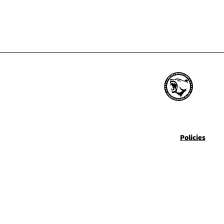
Barcelona Bears Cheerleadi
About us
Policies
Privacy
Blog
Donations
Personal Dat
Protection
Contact us
Cookies
Gym Rentals
Where are we?
Personal Data Protection