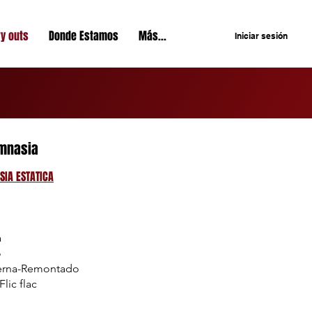
ry outs
Donde Estamos
Más...
Iniciar sesión
mnasia
SIA ESTATICA
a
o
ierna-Remontado
ic flac