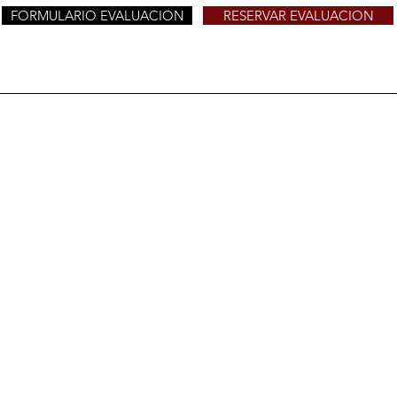
FORMULARIO EVALUACION
RESERVAR EVALUACION
ng Club
a