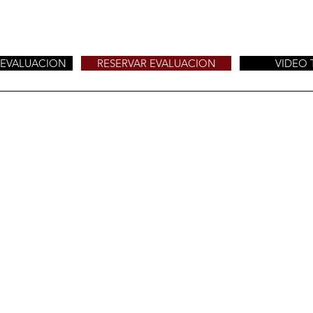
 EVALUACION
RESERVAR EVALUACION
VIDEO 
ng Club
a