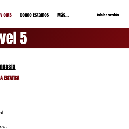
ry outs
Donde Estamos
Más...
Iniciar sesión
evel 5
mnasia
A ESTATICA
t
al
yout