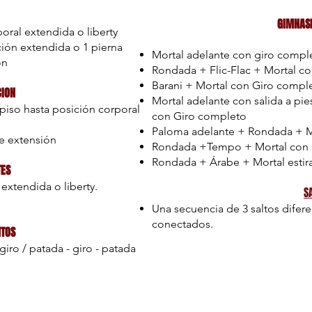
GIMNAS
poral extendida o liberty
ación extendida o 1 pierna
Mortal adelante con giro complet
ón
Rondada + Flic-Flac + Mortal c
Barani + Mortal con Giro compl
ION
Mortal adelante con salida a pi
piso hasta posición corporal
con Giro completo
Paloma adelante + Rondada + M
de extensión
Rondada +Tempo + Mortal con 
Rondada + Árabe + Mortal esti
ES
extendida o liberty.
S
Una secuencia de 3 saltos difere
conectados.
NTOS
giro / patada - giro - patada