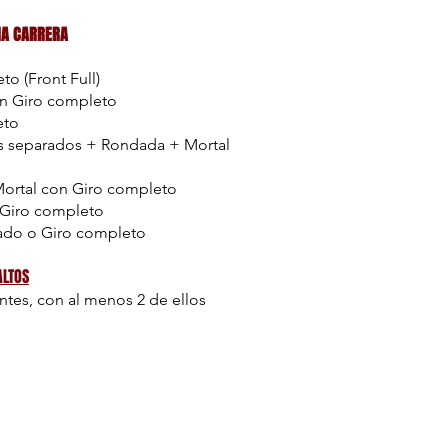
IA CARRERA
o (Front Full)
on Giro completo
eto
es separados + Rondada + Mortal
ortal con Giro completo
Giro completo
rado o Giro completo
ALTOS
ntes, con al menos 2 de ellos