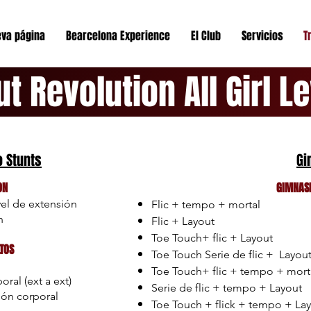
va página
Bearcelona Experience
El Club
Servicios
T
ut Revolution All Girl L
o Stunts
Gi
ON
GIMNASI
vel de extensión
Flic + tempo + mortal
ón
Flic + Layout
Toe Touch+ flic + Layout
TOS
Toe Touch Serie de flic + Layou
Toe Touch+ flic + tempo + mort
oral (ext a ext)
Serie de flic + tempo + Layout
ción corporal
Toe Touch + flick + tempo + La