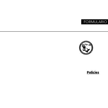
FORMULARIO
Barcelona Bears Cheerleadi
About us
Policies
Privacy
Blog
Donations
Personal Dat
Protection
Contact us
Cookies
Gym Rentals
Where are we?