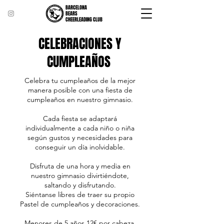
BARCELONA
BEARS
CHEERLEADING CLUB
CELEBRACIONES Y
CUMPLEAÑOS
Celebra tu cumpleaños de la mejor
manera posible con una fiesta de
cumpleaños en nuestro gimnasio.
Cada fiesta se adaptará
individualmente a cada niño o niña
según gustos y necesidades para
conseguir un día inolvidable.
Disfruta de una hora y media en
nuestro gimnasio divirtiéndote,
saltando y disfrutando.
Siéntanse libres de traer su propio
Pastel de cumpleaños y decoraciones.
Menores de 5 años 12€ por cabeza,