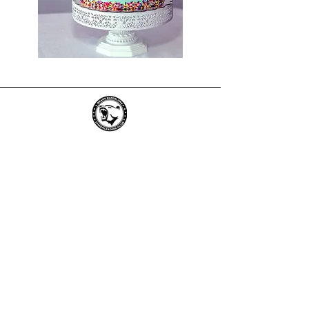
Barcelona Bears Cheerleading Club
About
Policies
us
Donations
Cookies
Personal Data
Privacy
Protection
Contact us
Personal Data Protection
Where are we?
Gym Rentals
Blog
SÍGUENOS