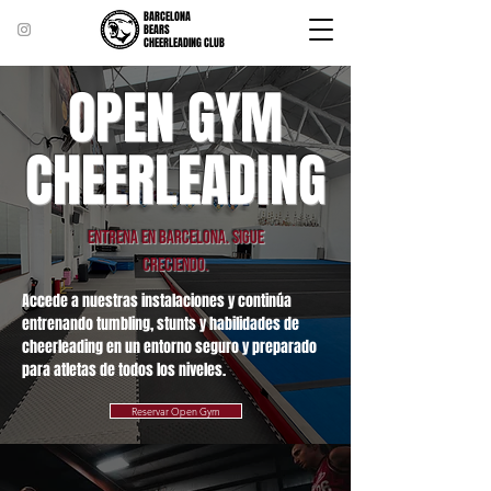
BARCELONA
BEARS
CHEERLEADING CLUB
OPEN GYM
CHEERLEADING
Entrena en Barcelona. Sigue
creciendo.
Accede a nuestras instalaciones y continúa
entrenando tumbling, stunts y habilidades de
cheerleading en un entorno seguro y preparado
para atletas de todos los niveles.
Reservar Open Gym