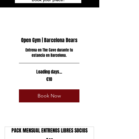
Open Gym | Barcelona Bears
Entrena en The Cave durante tu
estancia en Barcelona.
Loading days...
10
€10
euros
Book Now
PACK MENSUAL ENTRENOS LIBRES SOCIOS