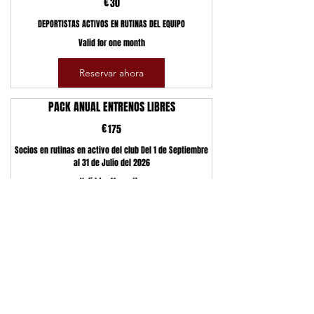
€
30€
30
DEPORTISTAS ACTIVOS EN RUTINAS DEL EQUIPO
Valid for one month
Reservar ahora
PACK ANUAL ENTRENOS LIBRES
€
175€
175
Socios en rutinas en activo del club Del 1 de Septiembre
al 31 de Julio del 2026
Valid for 11 months
Reservar ahora
Barcelona Bears Cheerleading Club