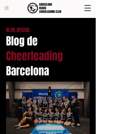
BARCELONA
BEARS
CHEERLEADING CLUB
BLOG OFICIAL
Blog de
Cheerleading
Barcelona