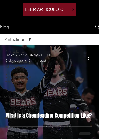
LEER ARTÍCULO COMPLETO
Blog
Actualidad
Actualidad
BARCELONA BEARS CLUB
2 days ago
2 min read
Cheerleading
information
Cheerleading
positions
Cheerleading
without
experience
Competitions
What Is a Cheerleading Competition Like?
and tryouts
Improvements