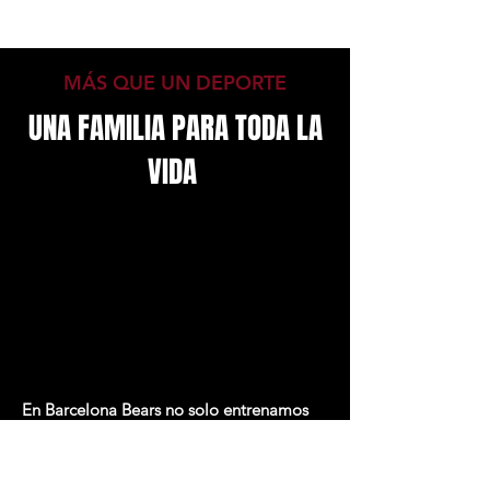
MÁS QUE UN DEPORTE
UNA FAMILIA PARA TODA LA
VIDA
En Barcelona Bears no solo entrenamos
atletas.Creamos amistades, fortalecemos
la confianza y ayudamos a cada persona a
crecer dentro y fuera del tapiz.Cada