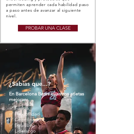
permiten aprender cada habilidad paso
a paso antes de avanzar al siguiente
nivel.
PROBAR UNA CLASE
¿Sabías que...?
En Barcelona Bears nuestros atletas
mejoran:
✅ Fuerza
✅ Flexibilidad
✅ Coordinación
✅ Equilibrio
✅ Liderazgo