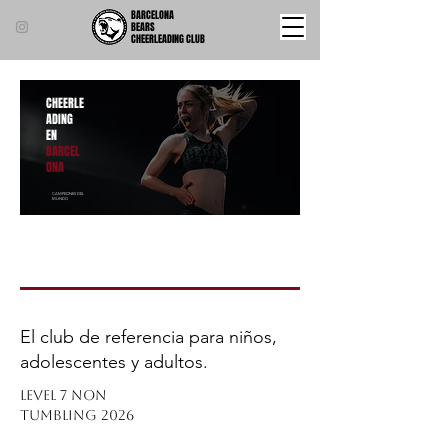
BARCELONA
BEARS
CHEERLEADING CLUB
CHEERLE
ADING
EN
BARCEL
ONA
CAMPEONES DEL
MUNDO
El club de referencia para niños,
adolescentes y adultos.
LEVEL 7 NON
TUMBLING 2026
DESDE LOS 4 AÑOS