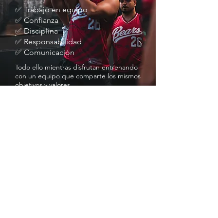
✅ Trabajo en equipo
✅ Confianza
✅ Disciplina
✅ Responsabilidad
✅ Comunicación
Todo ello mientras disfrutan entrenando
con un equipo que comparte los mismos
objetivos y valores.