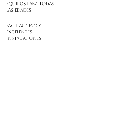
Equipos para todas
las edades
HOSPITALET -
BARCELONA
facil acceso y
excelentes
instalaciones
COMPETICIONES
NACIONALES E
INTERNACIONALES