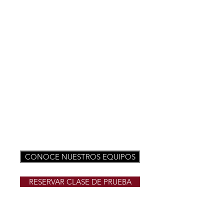
CLUB
CAMP
EÓN
DEL
MUND
O
LEVEL
7
NON
TUMB
LING
2026
THE
CHEE
RLEAD
ING
WORL
DS
CONOCE NUESTROS EQUIPOS
RESERVAR CLASE DE PRUEBA
Primera clase de prueba gratuita - Sin
compromiso