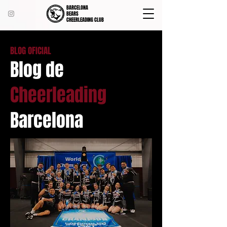
BARCELONA
BEARS
CHEERLEADING CLUB
BLOG OFICIAL
Blog de
Cheerleading
Barcelona