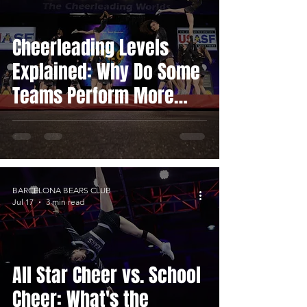
Cheerleading Levels
Explained: Why Do Some
Teams Perform More
Difficult Stunts Than
Others?
BARCELONA BEARS CLUB
Jul 17
3 min read
All Star Cheer vs. School
Cheer: What's the