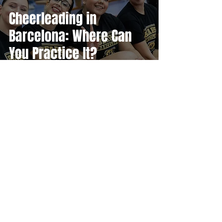
Cheerleading in
Barcelona: Where Can
You Practice It?
BARCELONA BEARS CLUB
Jul 9
2 min read
How to start
cheerleading with no
experience