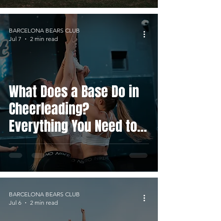
BARCELONA BEARS CLUB
Jul 7
2 min read
What Does a Base Do in
Cheerleading?
Everything You Need to
Know
BARCELONA BEARS CLUB
Jul 6
2 min read