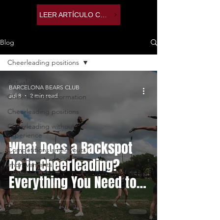
LEER ARTÍCULO COMPLETO
Blog
Cheerleading positions
Actualidad
BARCELONA BEARS CLUB
Jul 8
2 min read
Cheerleading information
Cheerleading positions
Cheerleading without
experience
What Does a Backspot
Competitions and tryouts
Do in Cheerleading?
Improvements
Everything You Need to
Know