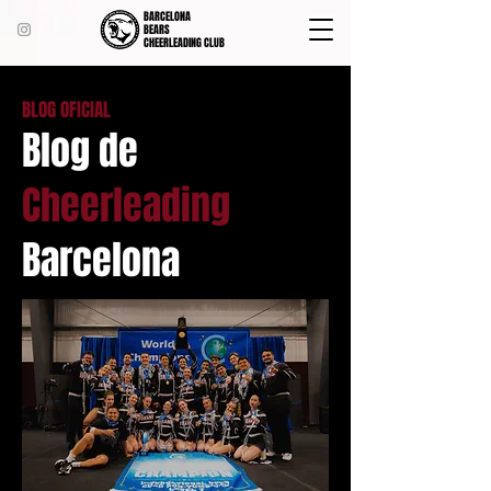
BARCELONA
BEARS
CHEERLEADING CLUB
BLOG OFICIAL
Blog de
Cheerleading
Barcelona