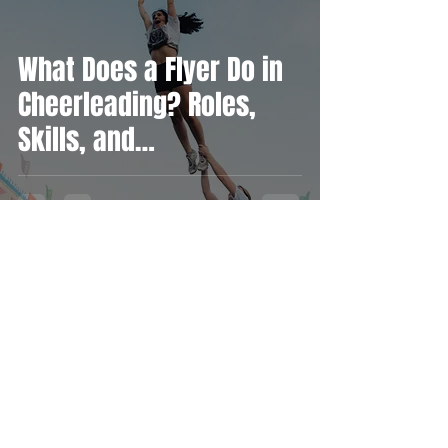
What Does a Flyer Do in
Cheerleading? Roles,
Skills, and
Responsibilities
BARCELONA BEARS CLUB
Jul 6
2 min read
Stunt Positions: Learn